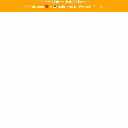
Termos
|
Privacidade
|
Sitemap
Criado com
e
pelo time do EncontraBrasil