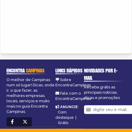
ENCONTRA
CAMPINAS
LINKS RÁPIDOS
NOVIDADES POR E-
MAIL
O melhor de Campinas
Sobre
num só lugar! Dicas, onde
EncontraCampinas
Receba grátis as
ir, o que fazer, as
principais notícias,
Fale com o
melhores empresas,
dicas e promoções
EncontraCampinas
locais, serviços e muito
mais no guia Encontra
ANUNCIE
:
Campinas.
Com
destaque
|
Grátis