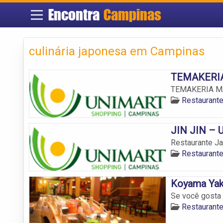
Encontra
Campinas
culinária japonesa em Campinas
TEMAKERIA 
TEMAKERIA MAK
Restaurant
JIN JIN – 
Restaurante J
Restaurant
Koyama Yak
Se você gosta 
Restaurant