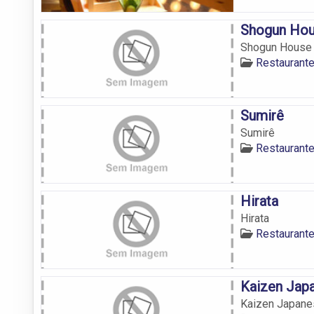
Shogun Ho
Shogun House
Restaurant
Sumirê
Sumirê
Restaurant
Hirata
Hirata
Restaurant
Kaizen Jap
Kaizen Japane