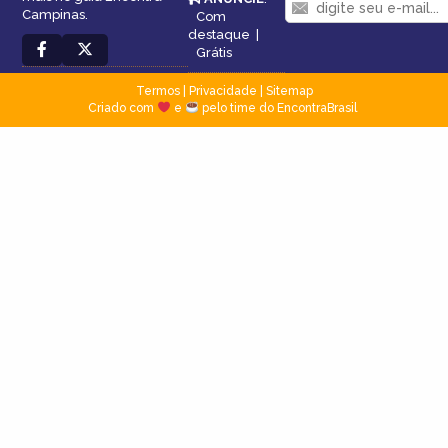
Campinas.
Com
destaque
|
Grátis
Termos
|
Privacidade
|
Sitemap
Criado com
e
pelo time do EncontraBrasil