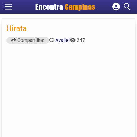
Encontra
Campinas
Cadastrar empresa
Fazer login
Hirata
Criar conta
Compartilhar
Avalie!
247