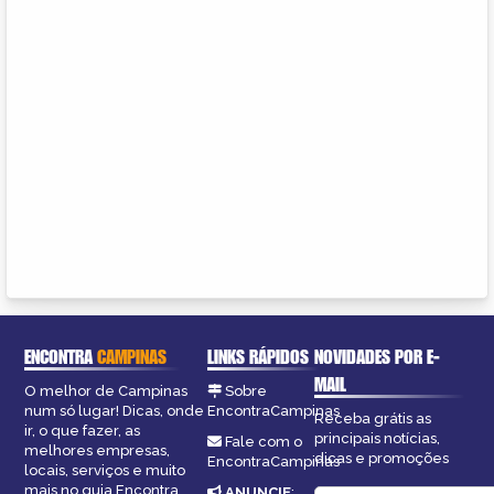
ENCONTRA
CAMPINAS
LINKS RÁPIDOS
NOVIDADES POR E-
MAIL
O melhor de Campinas
Sobre
num só lugar! Dicas, onde
EncontraCampinas
Receba grátis as
ir, o que fazer, as
principais notícias,
Fale com o
melhores empresas,
dicas e promoções
EncontraCampinas
locais, serviços e muito
mais no guia Encontra
ANUNCIE
: