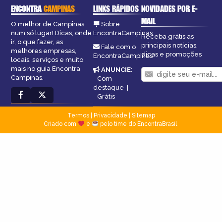
ENCONTRA
CAMPINAS
LINKS RÁPIDOS
NOVIDADES POR E-
MAIL
O melhor de Campinas
Sobre
num só lugar! Dicas, onde
EncontraCampinas
Receba grátis as
ir, o que fazer, as
principais notícias,
Fale com o
melhores empresas,
dicas e promoções
EncontraCampinas
locais, serviços e muito
mais no guia Encontra
ANUNCIE
:
Campinas.
Com
destaque
|
Grátis
Termos
|
Privacidade
|
Sitemap
Criado com
e
pelo time do EncontraBrasil