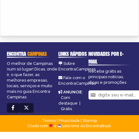
ENCONTRA
CAMPINAS
LINKS RÁPIDOS
NOVIDADES POR E-
MAIL
O melhor de Campinas
Sobre
num só lugar! Dicas, onde
EncontraCampinas
Receba grátis as
ir, o que fazer, as
principais notícias,
Fale com o
melhores empresas,
dicas e promoções
EncontraCampinas
locais, serviços e muito
mais no guia Encontra
ANUNCIE
:
Campinas.
Com
destaque
|
Grátis
Termos
|
Privacidade
|
Sitemap
Criado com
e
pelo time do EncontraBrasil