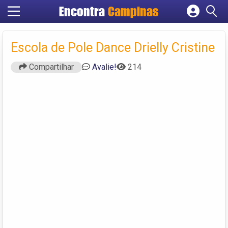
Encontra
Campinas
Cadastrar empresa
Fazer login
Escola de Pole Dance Drielly Cristine
Criar conta
Compartilhar
Avalie!
214