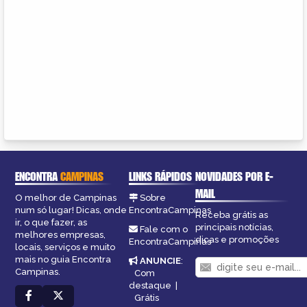
ENCONTRA
CAMPINAS
LINKS RÁPIDOS
NOVIDADES POR E-
MAIL
O melhor de Campinas
Sobre
num só lugar! Dicas, onde
EncontraCampinas
Receba grátis as
ir, o que fazer, as
principais notícias,
Fale com o
melhores empresas,
dicas e promoções
EncontraCampinas
locais, serviços e muito
mais no guia Encontra
ANUNCIE
:
Campinas.
Com
destaque
|
Grátis