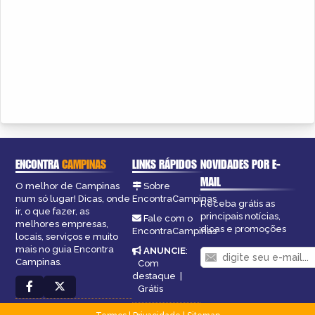
ENCONTRA
CAMPINAS
LINKS RÁPIDOS
NOVIDADES POR E-
MAIL
O melhor de Campinas
Sobre
num só lugar! Dicas, onde
EncontraCampinas
Receba grátis as
ir, o que fazer, as
principais notícias,
Fale com o
melhores empresas,
dicas e promoções
EncontraCampinas
locais, serviços e muito
mais no guia Encontra
ANUNCIE
:
Campinas.
Com
destaque
|
Grátis