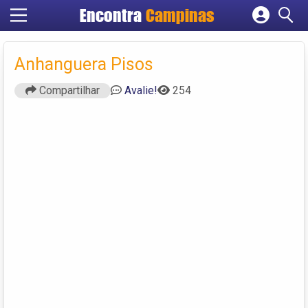
Encontra
Campinas
Cadastrar empresa
Fazer login
Anhanguera Pisos
Criar conta
Compartilhar
Avalie!
254