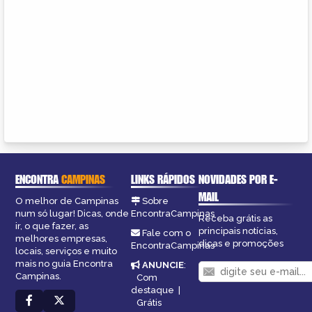
ENCONTRA
CAMPINAS
LINKS RÁPIDOS
NOVIDADES POR E-
MAIL
O melhor de Campinas
Sobre
num só lugar! Dicas, onde
EncontraCampinas
Receba grátis as
ir, o que fazer, as
principais notícias,
Fale com o
melhores empresas,
dicas e promoções
EncontraCampinas
locais, serviços e muito
mais no guia Encontra
ANUNCIE
:
Campinas.
Com
destaque
|
Grátis