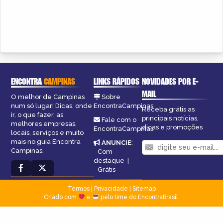
ENCONTRA
CAMPINAS
LINKS RÁPIDOS
NOVIDADES POR E-
MAIL
O melhor de Campinas
Sobre
num só lugar! Dicas, onde
EncontraCampinas
Receba grátis as
ir, o que fazer, as
principais notícias,
Fale com o
melhores empresas,
dicas e promoções
EncontraCampinas
locais, serviços e muito
mais no guia Encontra
ANUNCIE
:
Campinas.
Com
destaque
|
Grátis
Termos
|
Privacidade
|
Sitemap
Criado com
e
pelo time do EncontraBrasil