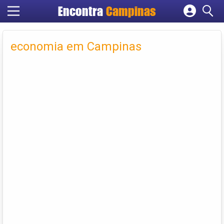
Encontra
Campinas
Cadastrar empresa
Fazer login
economia em Campinas
Criar conta