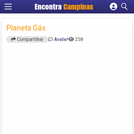
Encontra
Campinas
Cadastrar empresa
Fazer login
Planeta Gás
Criar conta
Compartilhar
Avalie!
258