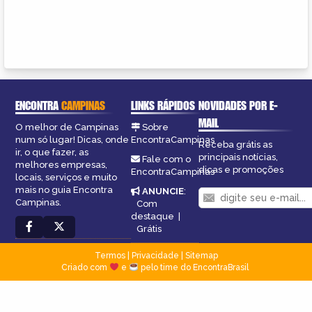
ENCONTRA
CAMPINAS
LINKS RÁPIDOS
NOVIDADES POR E-
MAIL
O melhor de Campinas
Sobre
num só lugar! Dicas, onde
EncontraCampinas
Receba grátis as
ir, o que fazer, as
principais notícias,
Fale com o
melhores empresas,
dicas e promoções
EncontraCampinas
locais, serviços e muito
mais no guia Encontra
ANUNCIE
:
Campinas.
Com
destaque
|
Grátis
Termos
|
Privacidade
|
Sitemap
Criado com
e
pelo time do EncontraBrasil