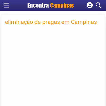
Encontra
Campinas
Cadastrar empresa
Fazer login
eliminação de pragas em Campinas
Criar conta