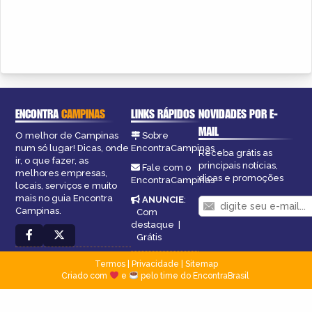
ENCONTRA
CAMPINAS
LINKS RÁPIDOS
NOVIDADES POR E-
MAIL
O melhor de Campinas
Sobre
num só lugar! Dicas, onde
EncontraCampinas
Receba grátis as
ir, o que fazer, as
principais notícias,
Fale com o
melhores empresas,
dicas e promoções
EncontraCampinas
locais, serviços e muito
mais no guia Encontra
ANUNCIE
:
Campinas.
Com
destaque
|
Grátis
Termos
|
Privacidade
|
Sitemap
Criado com
e
pelo time do EncontraBrasil