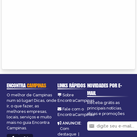
ENCONTRA
CAMPINAS
LINKS RÁPIDOS
NOVIDADES POR E-
MAIL
O melhor de Campinas
Sobre
num só lugar! Dicas, onde
EncontraCampinas
Receba grátis as
ir, o que fazer, as
principais notícias,
Fale com o
melhores empresas,
dicas e promoções
EncontraCampinas
locais, serviços e muito
mais no guia Encontra
ANUNCIE
:
Campinas.
Com
destaque
|