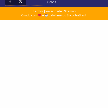
Grátis
Termos
|
Privacidade
|
Sitemap
Criado com
e
pelo time do EncontraBrasil