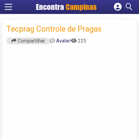
Encontra
Campinas
Cadastrar empresa
Fazer login
Tecprag Controle de Pragas
Criar conta
Compartilhar
Avalie!
225