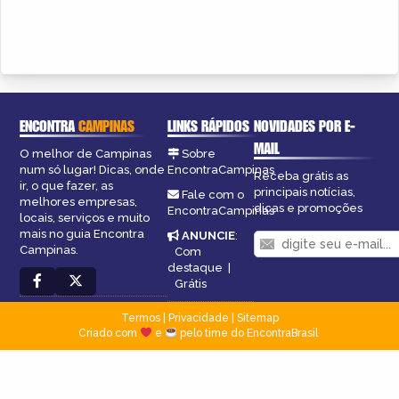
ENCONTRA
CAMPINAS
LINKS RÁPIDOS
NOVIDADES POR E-
MAIL
O melhor de Campinas
Sobre
num só lugar! Dicas, onde
EncontraCampinas
Receba grátis as
ir, o que fazer, as
principais notícias,
Fale com o
melhores empresas,
dicas e promoções
EncontraCampinas
locais, serviços e muito
mais no guia Encontra
ANUNCIE
:
Campinas.
Com
destaque
|
Grátis
Termos
|
Privacidade
|
Sitemap
Criado com
e
pelo time do EncontraBrasil