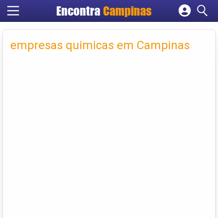
Encontra
Campinas
Cadastrar empresa
Fazer login
empresas quimicas em Campinas
Criar conta