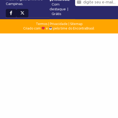
Campinas.
Com
destaque
|
Grátis
Termos
|
Privacidade
|
Sitemap
Criado com
e
pelo time do EncontraBrasil