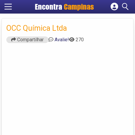
Encontra
Campinas
Cadastrar empresa
Fazer login
OCC Química Ltda
Criar conta
Compartilhar
Avalie!
270