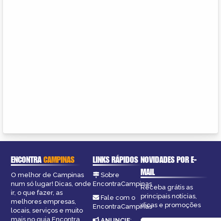
ENCONTRA
CAMPINAS
LINKS RÁPIDOS
NOVIDADES POR E-
MAIL
O melhor de Campinas
Sobre
num só lugar! Dicas, onde
EncontraCampinas
Receba grátis as
ir, o que fazer, as
principais notícias,
Fale com o
melhores empresas,
dicas e promoções
EncontraCampinas
locais, serviços e muito
mais no guia Encontra
ANUNCIE
: