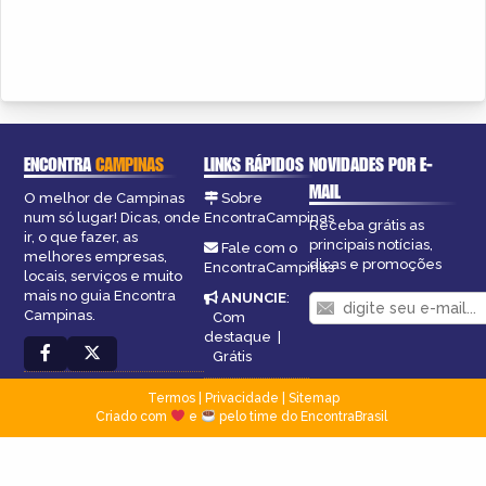
ENCONTRA
CAMPINAS
LINKS RÁPIDOS
NOVIDADES POR E-
MAIL
O melhor de Campinas
Sobre
num só lugar! Dicas, onde
EncontraCampinas
Receba grátis as
ir, o que fazer, as
principais notícias,
Fale com o
melhores empresas,
dicas e promoções
EncontraCampinas
locais, serviços e muito
mais no guia Encontra
ANUNCIE
:
Campinas.
Com
destaque
|
Grátis
Termos
|
Privacidade
|
Sitemap
Criado com
e
pelo time do EncontraBrasil