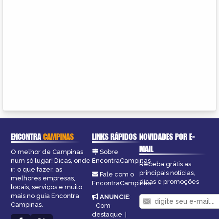
ENCONTRA
CAMPINAS
LINKS RÁPIDOS
NOVIDADES POR E-
MAIL
O melhor de Campinas
Sobre
num só lugar! Dicas, onde
EncontraCampinas
Receba grátis as
ir, o que fazer, as
principais notícias,
Fale com o
melhores empresas,
dicas e promoções
EncontraCampinas
locais, serviços e muito
mais no guia Encontra
ANUNCIE
:
Campinas.
Com
destaque
|