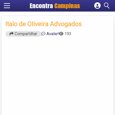
Encontra
Campinas
Cadastrar empresa
Fazer login
Italo de Oliveira Advogados
Criar conta
Compartilhar
Avalie!
193