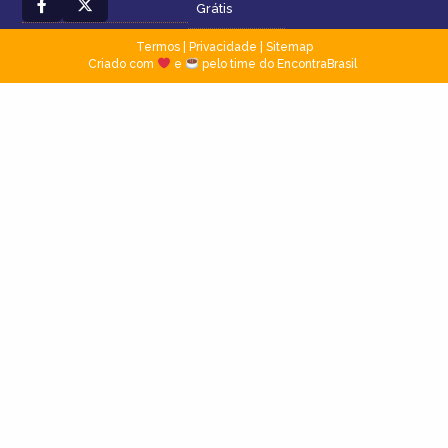
Grátis
Termos
|
Privacidade
|
Sitemap
Criado com
e
pelo time do EncontraBrasil