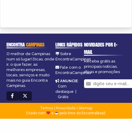
ENCONTRA
CAMPINAS
LINKS RÁPIDOS
NOVIDADES POR E-
MAIL
O melhor de Campinas
Sobre
num só lugar! Dicas, onde
EncontraCampinas
Receba grátis as
ir, o que fazer, as
principais notícias,
Fale com o
melhores empresas,
dicas e promoções
EncontraCampinas
locais, serviços e muito
mais no guia Encontra
ANUNCIE
:
Campinas.
Com
destaque
|
Grátis
Termos
|
Privacidade
|
Sitemap
Criado com
e
pelo time do EncontraBrasil