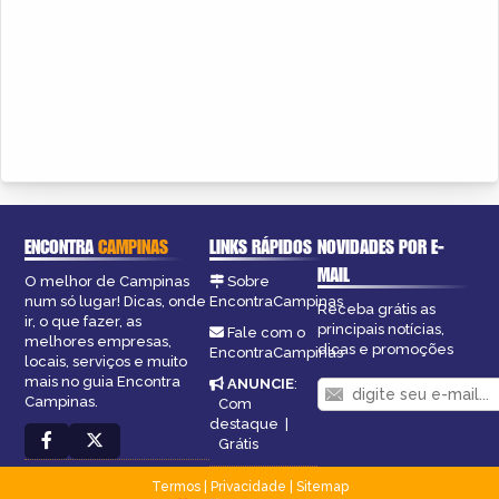
ENCONTRA
CAMPINAS
LINKS RÁPIDOS
NOVIDADES POR E-
MAIL
O melhor de Campinas
Sobre
num só lugar! Dicas, onde
EncontraCampinas
Receba grátis as
ir, o que fazer, as
principais notícias,
Fale com o
melhores empresas,
dicas e promoções
EncontraCampinas
locais, serviços e muito
mais no guia Encontra
ANUNCIE
:
Campinas.
Com
destaque
|
Grátis
Termos
|
Privacidade
|
Sitemap