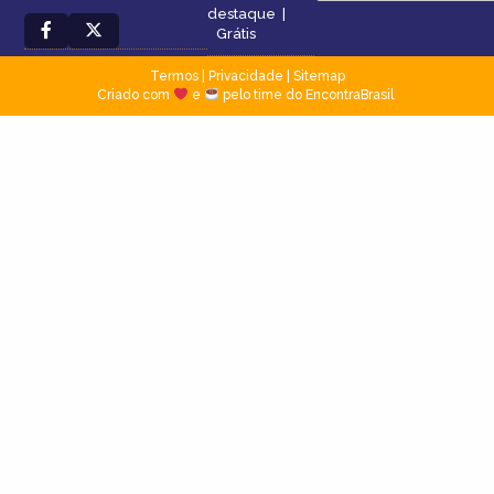
destaque
|
Grátis
Termos
|
Privacidade
|
Sitemap
Criado com
e
pelo time do EncontraBrasil