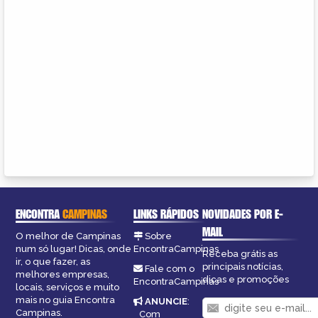
ENCONTRA
CAMPINAS
LINKS RÁPIDOS
NOVIDADES POR E-
MAIL
O melhor de Campinas
Sobre
num só lugar! Dicas, onde
EncontraCampinas
Receba grátis as
ir, o que fazer, as
principais notícias,
Fale com o
melhores empresas,
dicas e promoções
EncontraCampinas
locais, serviços e muito
mais no guia Encontra
ANUNCIE
:
Campinas.
Com