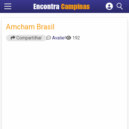
Encontra
Campinas
Cadastrar empresa
Fazer login
Amcham Brasil
Criar conta
Compartilhar
Avalie!
192