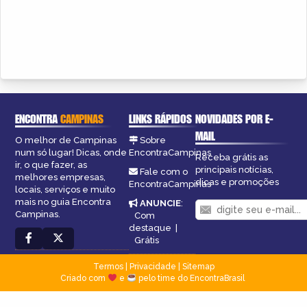
ENCONTRA
CAMPINAS
LINKS RÁPIDOS
NOVIDADES POR E-
MAIL
O melhor de Campinas
Sobre
num só lugar! Dicas, onde
EncontraCampinas
Receba grátis as
ir, o que fazer, as
principais notícias,
Fale com o
melhores empresas,
dicas e promoções
EncontraCampinas
locais, serviços e muito
mais no guia Encontra
ANUNCIE
:
Campinas.
Com
destaque
|
Grátis
Termos
|
Privacidade
|
Sitemap
Criado com
e
pelo time do EncontraBrasil