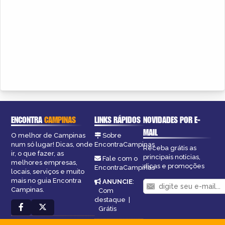
ENCONTRA
CAMPINAS
LINKS RÁPIDOS
NOVIDADES POR E-
MAIL
O melhor de Campinas
Sobre
num só lugar! Dicas, onde
EncontraCampinas
Receba grátis as
ir, o que fazer, as
principais notícias,
Fale com o
melhores empresas,
dicas e promoções
EncontraCampinas
locais, serviços e muito
mais no guia Encontra
ANUNCIE
:
Campinas.
Com
destaque
|
Grátis