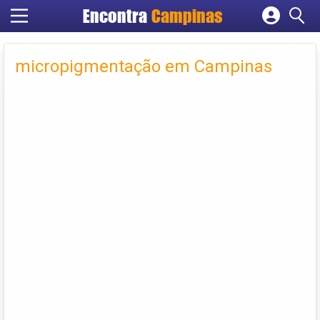
Encontra
Campinas
Cadastrar empresa
Fazer login
micropigmentação em Campinas
Criar conta