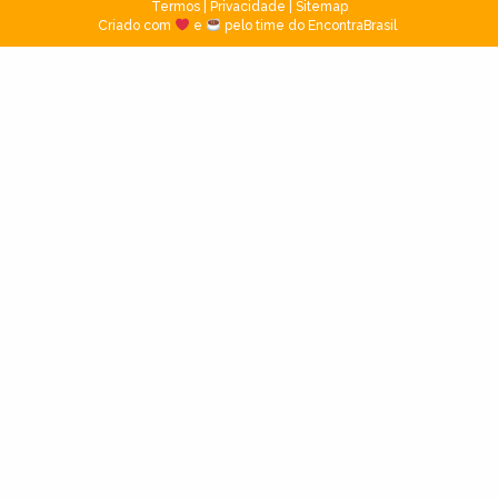
Termos
|
Privacidade
|
Sitemap
Criado com
e
pelo time do EncontraBrasil