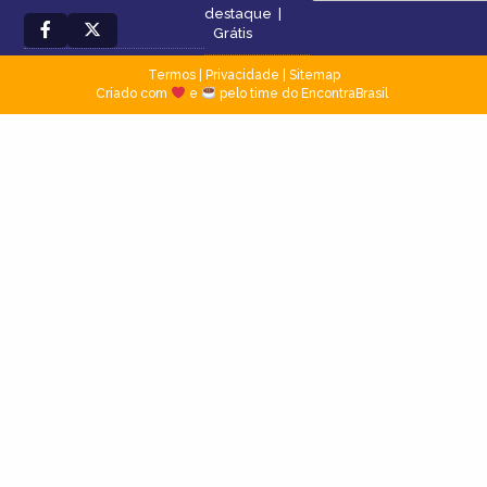
destaque
|
Grátis
Termos
|
Privacidade
|
Sitemap
Criado com
e
pelo time do EncontraBrasil