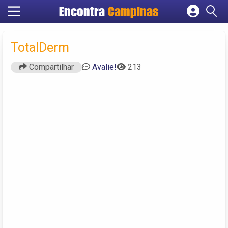
Encontra
Campinas
Cadastrar empresa
Fazer login
TotalDerm
Criar conta
Compartilhar
Avalie!
213