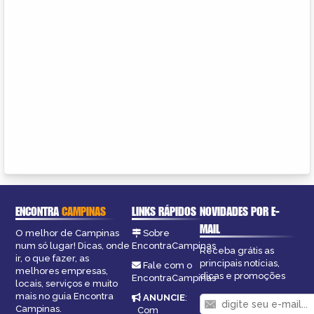
ENCONTRA
CAMPINAS
LINKS RÁPIDOS
NOVIDADES POR E-
MAIL
O melhor de Campinas
Sobre
num só lugar! Dicas, onde
EncontraCampinas
Receba grátis as
ir, o que fazer, as
principais notícias,
Fale com o
melhores empresas,
dicas e promoções
EncontraCampinas
locais, serviços e muito
mais no guia Encontra
ANUNCIE
:
Campinas.
Com