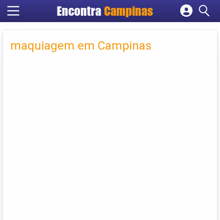
Encontra
Campinas
Cadastrar empresa
Fazer login
maquiagem em Campinas
Criar conta