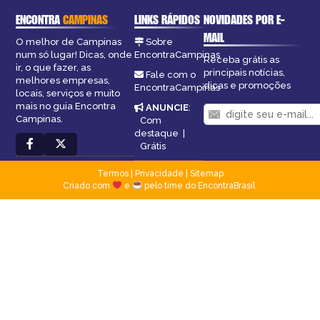
ENCONTRA
CAMPINAS
LINKS RÁPIDOS
NOVIDADES POR E-
MAIL
O melhor de Campinas
Sobre
num só lugar! Dicas, onde
EncontraCampinas
Receba grátis as
ir, o que fazer, as
principais notícias,
Fale com o
melhores empresas,
dicas e promoções
EncontraCampinas
locais, serviços e muito
mais no guia Encontra
ANUNCIE
:
Campinas.
Com
destaque
|
Grátis
Termos
|
Privacidade
|
Sitemap
Criado com
e
pelo time do EncontraBrasil