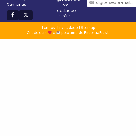
Campinas.
Com
destaque
|
Grátis
Termos
|
Privacidade
|
Sitemap
Criado com
e
pelo time do EncontraBrasil