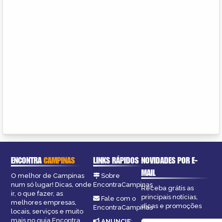
ENCONTRA
CAMPINAS
LINKS RÁPIDOS
NOVIDADES POR E-
MAIL
O melhor de Campinas
Sobre
num só lugar! Dicas, onde
EncontraCampinas
Receba grátis as
ir, o que fazer, as
principais notícias,
Fale com o
melhores empresas,
dicas e promoções
EncontraCampinas
locais, serviços e muito
mais no guia Encontra
ANUNCIE
: