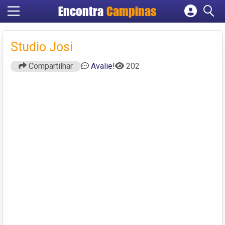
Encontra
Campinas
Cadastrar empresa
Fazer login
Studio Josi
Criar conta
Compartilhar
Avalie!
202