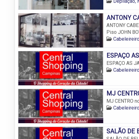
Depilação,
ANTONY CAB
ANTONY CABELE
Piso JOHN BO
Cabeleirei
ESPAÇO AS 
ESPAÇO AS JAP
Cabeleirei
MJ CENTRO 
MJ CENTRO no 
Cabeleirei
SALÃO DE B
SALÃO DE BELE