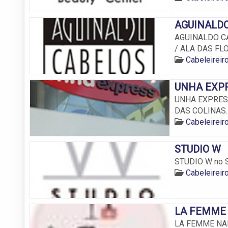
AGUINALDO
AGUINALDO CAB
/ ALA DAS FL
Cabeleirei
UNHA EXPR
UNHA EXPRESS 
DAS COLINAS.
Cabeleirei
STUDIO W
STUDIO W no Sh
Cabeleirei
LA FEMME 
LA FEMME NAIL