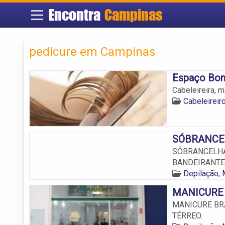
Encontra
Campinas
pedicure em Campinas
Espaço Bon
Cabeleireira, m
Cabeleirei
SÓBRANCELH
SÓBRANCELHAS 
BANDEIRANTE
Depilação,
MANICURE B
MANICURE BRAS
TÉRREO.