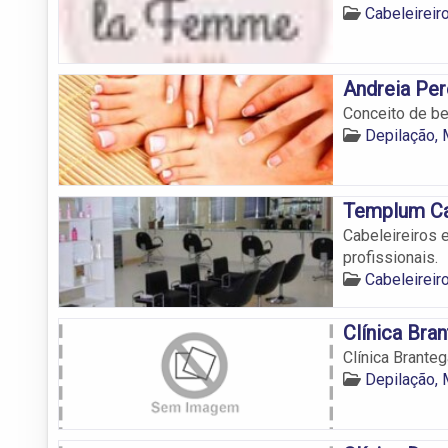
Cabeleirei
Andreia Pere
Conceito de be
Depilação,
Templum Ca
Cabeleireiros 
profissionais.
Cabeleirei
Clínica Bra
Clínica Branteg
Depilação,