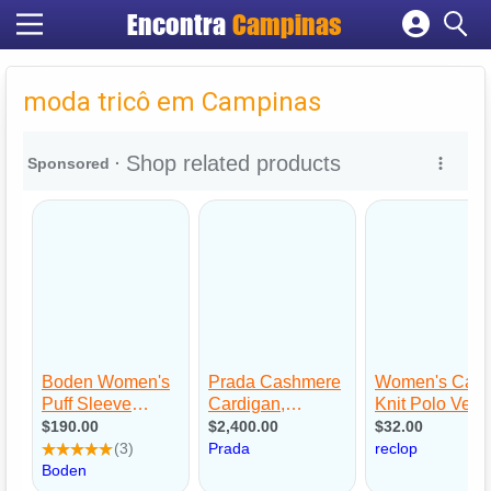
Encontra
Campinas
Cadastrar empresa
Fazer login
moda tricô em Campinas
Criar conta