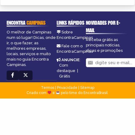
ENCONTRA
CAMPINAS
LINKS RÁPIDOS
NOVIDADES POR E-
MAIL
O melhor de Campinas
Sobre
num só lugar! Dicas, onde
EncontraCampinas
Receba grátis as
ir, o que fazer, as
principais notícias,
Fale com o
melhores empresas,
dicas e promoções
EncontraCampinas
locais, serviços e muito
mais no guia Encontra
ANUNCIE
:
Campinas.
Com
destaque
|
Grátis
Termos
|
Privacidade
|
Sitemap
Criado com
e
pelo time do EncontraBrasil