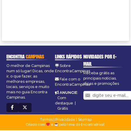
ENCONTRA
CAMPINAS
LINKS RÁPIDOS
NOVIDADES POR E-
MAIL
O melhor de Campinas
Sobre
num só lugar! Dicas, onde
EncontraCampinas
Receba grátis as
ir, o que fazer, as
principais notícias,
Fale com o
melhores empresas,
dicas e promoções
EncontraCampinas
locais, serviços e muito
mais no guia Encontra
ANUNCIE
:
Campinas.
Com
destaque
|
Grátis
Termos
|
Privacidade
|
Sitemap
Criado com
e
pelo time do EncontraBrasil