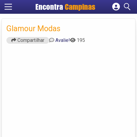
Encontra
Campinas
Cadastrar empresa
Fazer login
Glamour Modas
Criar conta
Compartilhar
Avalie!
195