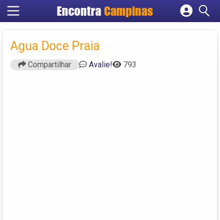
Encontra
Campinas
Cadastrar empresa
Fazer login
Agua Doce Praia
Criar conta
Compartilhar
Avalie!
793