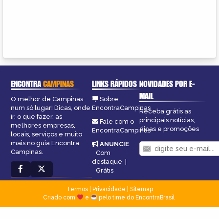
ENCONTRA
CAMPINAS
LINKS RÁPIDOS
NOVIDADES POR E-
MAIL
O melhor de Campinas
Sobre
num só lugar! Dicas, onde
EncontraCampinas
Receba grátis as
ir, o que fazer, as
principais notícias,
Fale com o
melhores empresas,
dicas e promoções
EncontraCampinas
locais, serviços e muito
mais no guia Encontra
ANUNCIE
:
Campinas.
Com
destaque
|
Grátis
Termos
|
Privacidade
|
Sitemap
Criado com
e
pelo time do EncontraBrasil