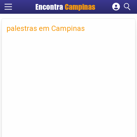
Encontra
Campinas
Cadastrar empresa
Fazer login
palestras em Campinas
Criar conta