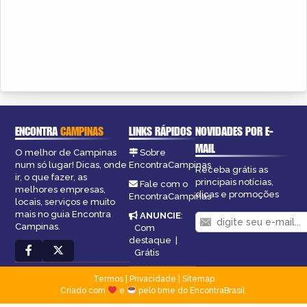
ENCONTRA
CAMPINAS
LINKS RÁPIDOS
NOVIDADES POR E-
MAIL
O melhor de Campinas
Sobre
num só lugar! Dicas, onde
EncontraCampinas
Receba grátis as
ir, o que fazer, as
principais notícias,
Fale com o
melhores empresas,
dicas e promoções
EncontraCampinas
locais, serviços e muito
mais no guia Encontra
ANUNCIE
:
Campinas.
Com
destaque
|
Grátis
Termos
|
Privacidade
|
Sitemap
Criado com
e
pelo time do EncontraBrasil