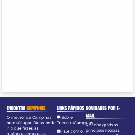
ENCONTRA
CAMPINAS
LINKS RÁPIDOS
NOVIDADES POR E-
MAIL
O melhor de Campinas
Sobre
num só lugar! Dicas, onde
EncontraCampinas
Receba grátis as
ir, o que fazer, as
principais notícias,
Fale com o
melhores empresas,