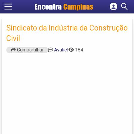
Encontra
Campinas
Cadastrar empresa
Fazer login
Sindicato da Indústria da Construção
Criar conta
Civil
Compartilhar
Avalie!
184