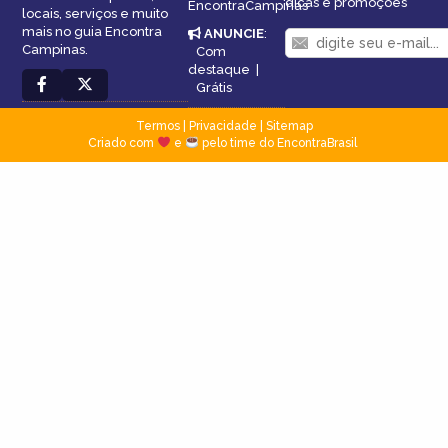
dicas e promoções
EncontraCampinas
locais, serviços e muito
mais no guia Encontra
ANUNCIE
:
Campinas.
Com
destaque
|
Grátis
Termos
|
Privacidade
|
Sitemap
Criado com
e
pelo time do EncontraBrasil