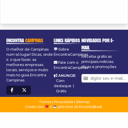
ENCONTRA
CAMPINAS
LINKS RÁPIDOS
NOVIDADES POR E-
MAIL
O melhor de Campinas
Sobre
num só lugar! Dicas, onde
EncontraCampinas
Receba grátis as
ir, o que fazer, as
principais notícias,
Fale com o
melhores empresas,
dicas e promoções
EncontraCampinas
locais, serviços e muito
mais no guia Encontra
ANUNCIE
:
Campinas.
Com
destaque
|
Grátis
Termos
|
Privacidade
|
Sitemap
Criado com
e
pelo time do EncontraBrasil