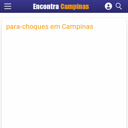
Encontra
Campinas
Cadastrar empresa
Fazer login
para-choques em Campinas
Criar conta