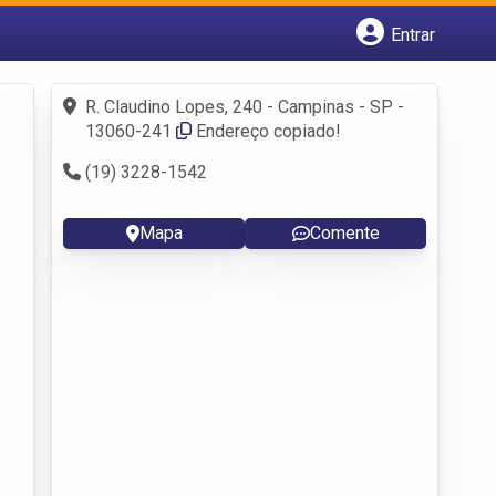
Entrar
Cadastrar empresa
Fazer login
R. Claudino Lopes, 240 - Campinas - SP -
Criar conta
13060-241
Endereço copiado!
(19) 3228-1542
Mapa
Comente