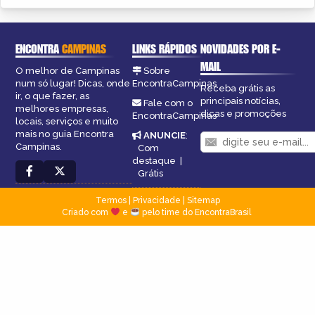
ENCONTRA
CAMPINAS
LINKS RÁPIDOS
NOVIDADES POR E-
MAIL
O melhor de Campinas
Sobre
num só lugar! Dicas, onde
EncontraCampinas
Receba grátis as
ir, o que fazer, as
principais notícias,
Fale com o
melhores empresas,
dicas e promoções
EncontraCampinas
locais, serviços e muito
mais no guia Encontra
ANUNCIE
:
Campinas.
Com
destaque
|
Grátis
Termos
|
Privacidade
|
Sitemap
Criado com
e
pelo time do EncontraBrasil