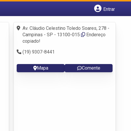
Entrar
Cadastrar empresa
Fazer login
Av. Cláudio Celestino Toledo Soares, 278 -
Criar conta
Campinas - SP - 13100-015
Endereço
copiado!
(19) 9307-8441
Mapa
Comente