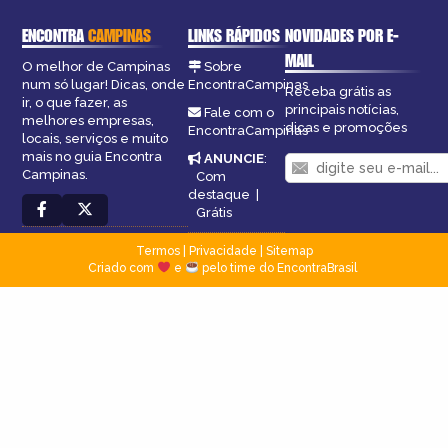
ENCONTRA
CAMPINAS
LINKS RÁPIDOS
NOVIDADES POR E-
MAIL
O melhor de Campinas
Sobre
num só lugar! Dicas, onde
EncontraCampinas
Receba grátis as
ir, o que fazer, as
principais notícias,
Fale com o
melhores empresas,
dicas e promoções
EncontraCampinas
locais, serviços e muito
mais no guia Encontra
ANUNCIE
:
Campinas.
Com
destaque
|
Grátis
Termos
|
Privacidade
|
Sitemap
Criado com
e
pelo time do EncontraBrasil