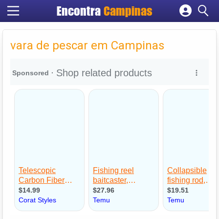
Encontra
Campinas
Cadastrar empresa
Fazer login
vara de pescar em Campinas
Criar conta