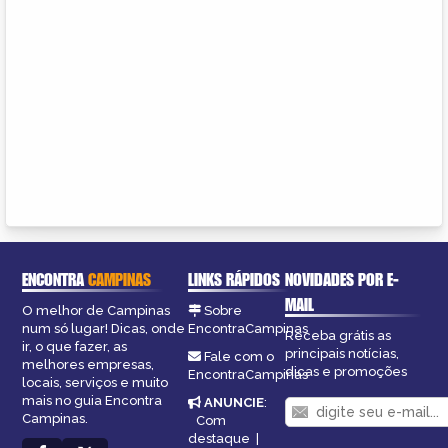
ENCONTRA
CAMPINAS
LINKS RÁPIDOS
NOVIDADES POR E-
MAIL
O melhor de Campinas
Sobre
num só lugar! Dicas, onde
EncontraCampinas
Receba grátis as
ir, o que fazer, as
principais notícias,
Fale com o
melhores empresas,
dicas e promoções
EncontraCampinas
locais, serviços e muito
mais no guia Encontra
ANUNCIE
:
Campinas.
Com
destaque
|