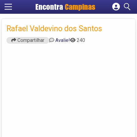
Encontra
Campinas
Cadastrar empresa
Fazer login
Rafael Valdevino dos Santos
Criar conta
Compartilhar
Avalie!
240