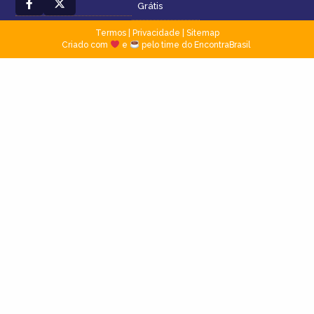
Grátis
Termos
|
Privacidade
|
Sitemap
Criado com
e
pelo time do EncontraBrasil