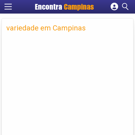
Encontra
Campinas
Cadastrar empresa
Fazer login
variedade em Campinas
Criar conta