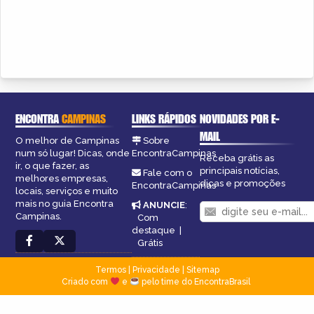
ENCONTRA
CAMPINAS
LINKS RÁPIDOS
NOVIDADES POR E-
MAIL
O melhor de Campinas
Sobre
num só lugar! Dicas, onde
EncontraCampinas
Receba grátis as
ir, o que fazer, as
principais notícias,
Fale com o
melhores empresas,
dicas e promoções
EncontraCampinas
locais, serviços e muito
mais no guia Encontra
ANUNCIE
:
Campinas.
Com
destaque
|
Grátis
Termos
|
Privacidade
|
Sitemap
Criado com
e
pelo time do EncontraBrasil