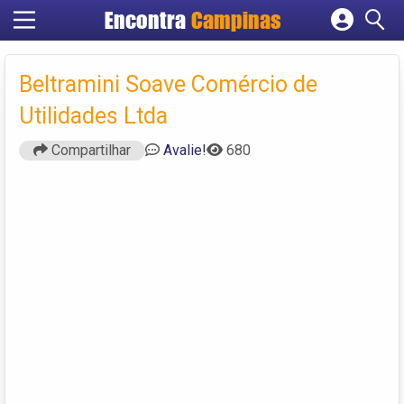
Encontra
Campinas
Cadastrar empresa
Fazer login
Beltramini Soave Comércio de
Criar conta
Utilidades Ltda
Compartilhar
Avalie!
680