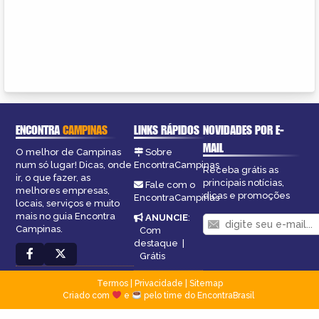
ENCONTRA
CAMPINAS
LINKS RÁPIDOS
NOVIDADES POR E-
MAIL
O melhor de Campinas
Sobre
num só lugar! Dicas, onde
EncontraCampinas
Receba grátis as
ir, o que fazer, as
principais notícias,
Fale com o
melhores empresas,
dicas e promoções
EncontraCampinas
locais, serviços e muito
mais no guia Encontra
ANUNCIE
:
Campinas.
Com
destaque
|
Grátis
Termos
|
Privacidade
|
Sitemap
Criado com
e
pelo time do EncontraBrasil