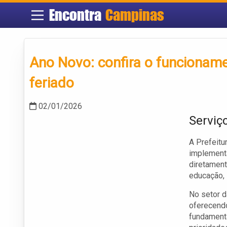
Encontra
Campinas
Ano Novo: confira o funcioname
feriado
02/01/2026
Serviç
A Prefeitu
implement
diretament
educação, 
No setor d
oferecendo
fundamenta