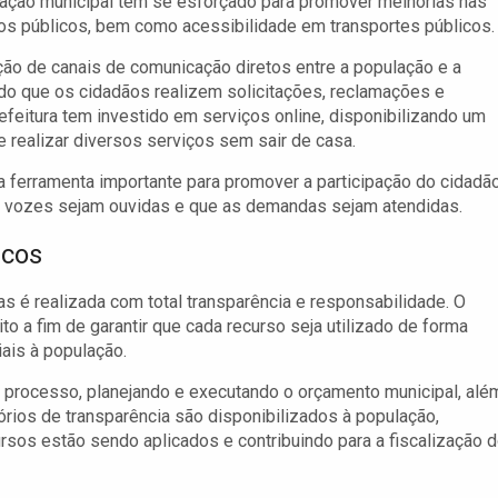
ração municipal tem se esforçado para promover melhorias nas
os públicos, bem como acessibilidade em transportes públicos.
ção de canais de comunicação diretos entre a população e a
ndo que os cidadãos realizem solicitações, reclamações e
efeitura tem investido em serviços online, disponibilizando um
 realizar diversos serviços sem sair de casa.
 ferramenta importante para promover a participação do cidadã
s vozes sejam ouvidas e que as demandas sejam atendidas.
icos
s é realizada com total transparência e responsabilidade. O
to a fim de garantir que cada recurso seja utilizado de forma
iais à população.
e processo, planejando e executando o orçamento municipal, alé
órios de transparência são disponibilizados à população,
os estão sendo aplicados e contribuindo para a fiscalização 