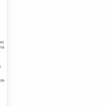
 as
rna
a
 da