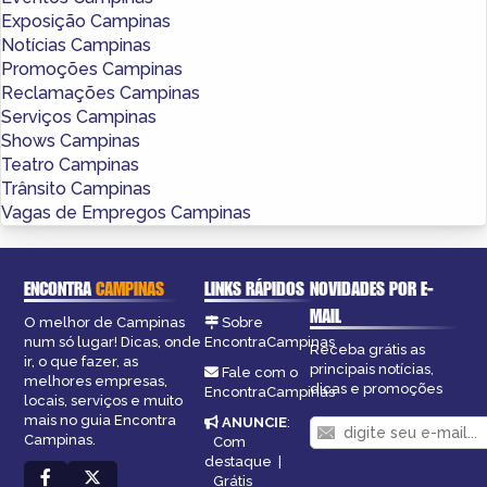
Exposição Campinas
Notícias Campinas
Promoções Campinas
Reclamações Campinas
Serviços Campinas
Shows Campinas
Teatro Campinas
Trânsito Campinas
Vagas de Empregos Campinas
ENCONTRA
CAMPINAS
LINKS RÁPIDOS
NOVIDADES POR E-
MAIL
O melhor de Campinas
Sobre
num só lugar! Dicas, onde
EncontraCampinas
Receba grátis as
ir, o que fazer, as
principais notícias,
Fale com o
melhores empresas,
dicas e promoções
EncontraCampinas
locais, serviços e muito
mais no guia Encontra
ANUNCIE
:
Campinas.
Com
destaque
|
Grátis