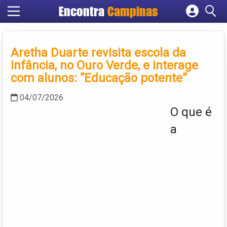
Encontra
Campinas
Cadastrar empresa
Fazer login
Aretha Duarte revisita escola da
Criar conta
infância, no Ouro Verde, e interage
com alunos: “Educação potente”
04/07/2026
O que é
a