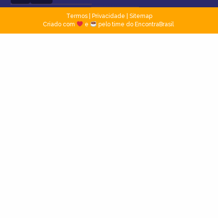
Termos
|
Privacidade
|
Sitemap
Criado com
e
pelo time do EncontraBrasil