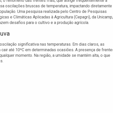
, o fenômeno das frentes frias, que atinge frequentemente a
usa oscilações bruscas de temperatura, impactando diretamente
população. Uma pesquisa realizada pelo Centro de Pesquisas
icas e Climáticas Aplicadas à Agricultura (Cepagri), da Unicamp,
zem desafios para o cultivo e a produção agrícola.
huva
scilação significativa nas temperaturas. Em dias claros, as
air até 10ºC em determinadas ocasiões. A presença de frente
 qualquer momento. Na região, a umidade se mantém alta, o que
s.