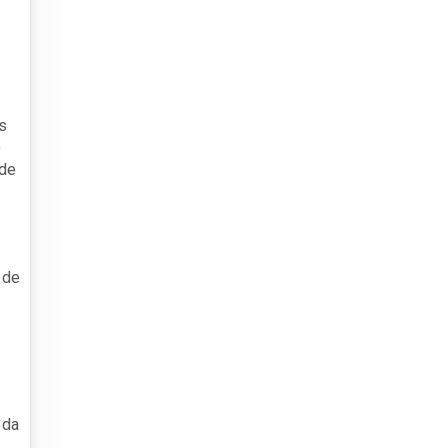
s
o
 de
 de
 da