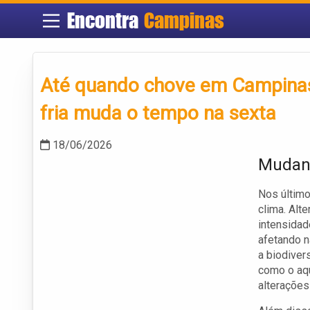
Encontra
Campinas
Até quando chove em Campinas?
fria muda o tempo na sexta
18/06/2026
Mudan
Nos último
clima. Alt
intensidad
afetando n
a biodiver
como o aq
alterações