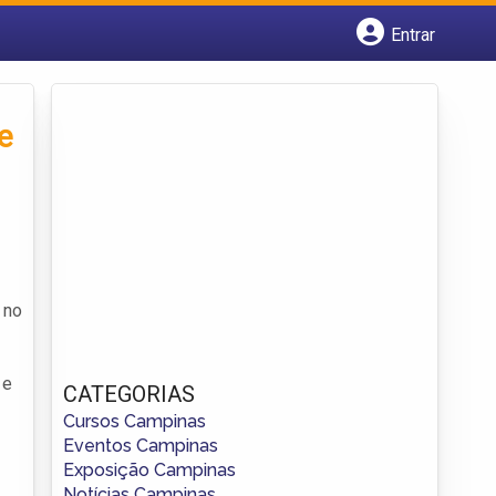
Entrar
Cadastrar empresa
Fazer login
Criar conta
e
 no
 e
CATEGORIAS
Cursos Campinas
Eventos Campinas
Exposição Campinas
Notícias Campinas