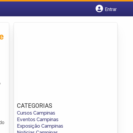
Entrar
Cadastrar empresa
Fazer login
Criar conta
e
o
CATEGORIAS
Cursos Campinas
Eventos Campinas
 do
Exposição Campinas
Notícias Campinas