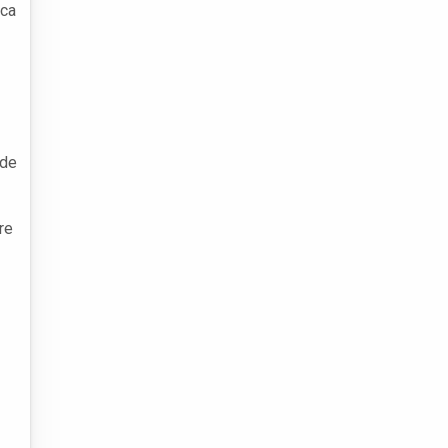
oca
 de
re