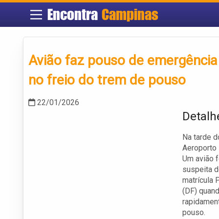
Encontra
Campinas
Avião faz pouso de emergência
no freio do trem de pouso
22/01/2026
Detalh
Na tarde d
Aeroporto 
Um avião f
suspeita d
matrícula 
(DF) quando
rapidament
pouso.