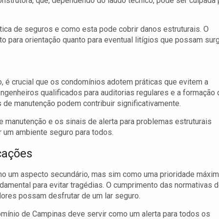
onstrutora, que, dependendo do laudo técnico, pode ser culpada 
ítica de seguros e como esta pode cobrir danos estruturais. O
o para orientação quanto para eventual litígios que possam surgi
 é crucial que os condomínios adotem práticas que evitem a
ngenheiros qualificados para auditorias regulares e a formação 
 de manutenção podem contribuir significativamente.
e manutenção e os sinais de alerta para problemas estruturais
ir um ambiente seguro para todos.
cações
mo um aspecto secundário, mas sim como uma prioridade máxim
ndamental para evitar tragédias. O cumprimento das normativas 
dores possam desfrutar de um lar seguro.
domínio de Campinas deve servir como um alerta para todos os