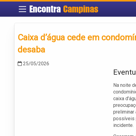
Encontra
Campinas
Caixa d’água cede em condomín
desaba
25/05/2026
Eventu
Na noite d
condomínio
caixa d’ág
preocupaçõ
preliminar
possíveis 
incidente.