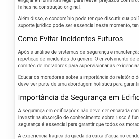
engajar em uma luta legal para reaver prejuízos com a c
falhas na construção original.
Além disso, o condomínio pode ter que discutir sua pol
suporte jurídico pode ser essencial neste momento, tant
Como Evitar Incidentes Futuros
Após a análise de sistemas de segurança e manutenção,
repetição de incidentes do gênero. O envolvimento de e
comitês de moradores para supervisionar as exigências
Educar os moradores sobre a importância do relatório d
deve ser parte de uma abordagem holística para garant
Importância da Segurança em Edifi
A segurança em edificações não deve ser encarada co
Investir na absorção de conhecimento sobre risco é fu
segurança é essencial para garantir que todos os mora
A experiência trágica da queda da caixa d’água no con