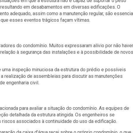
ituações em que a estrutura não é capaz de suportar o peso
 resultando em desabamentos em diversas edificações. O
ento adequado, assim como a manutenção regular, são essencia
r que esses eventos trágicos façam vítimas.
oradores do condomínio. Muitos expressaram alívio por não have
elação à segurança das instalações e à possibilidade de novo
uma inspeção minuciosa da estrutura do prédio e possíveis
 a realização de assembleias para discutir as manutenções
e engenharia civil.
acionada para avaliar a situação do condomínio. As equipes de
eção detalhada da estrutura atingida. Os engenheiros se
riscos associados à continuidade do uso da edificação.
paração da caixa d’água recai sobre o próprio condomínio, o que