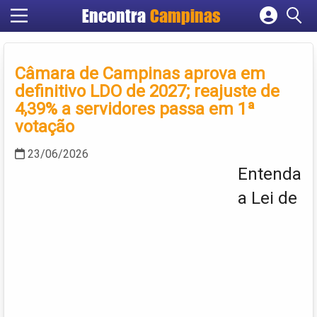
Encontra
Campinas
Cadastrar empresa
Fazer login
Câmara de Campinas aprova em
Criar conta
definitivo LDO de 2027; reajuste de
4,39% a servidores passa em 1ª
votação
23/06/2026
Entenda
a Lei de