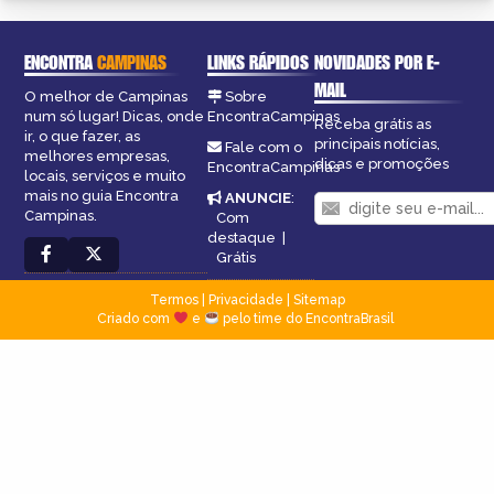
ENCONTRA
CAMPINAS
LINKS RÁPIDOS
NOVIDADES POR E-
MAIL
O melhor de Campinas
Sobre
num só lugar! Dicas, onde
EncontraCampinas
Receba grátis as
ir, o que fazer, as
principais notícias,
Fale com o
melhores empresas,
dicas e promoções
EncontraCampinas
locais, serviços e muito
mais no guia Encontra
ANUNCIE
:
Campinas.
Com
destaque
|
Grátis
Termos
|
Privacidade
|
Sitemap
Criado com
e
pelo time do EncontraBrasil