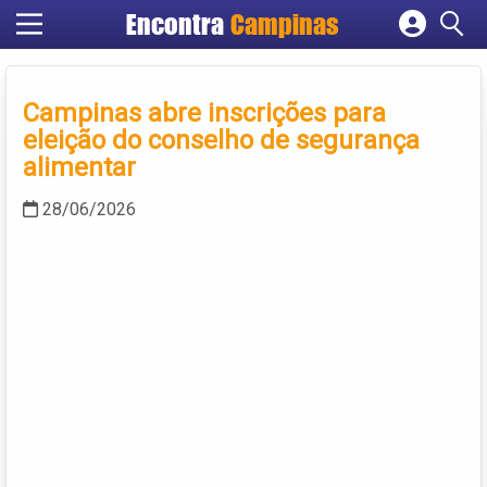
Encontra
Campinas
Cadastrar empresa
Fazer login
Campinas abre inscrições para
Criar conta
eleição do conselho de segurança
alimentar
28/06/2026