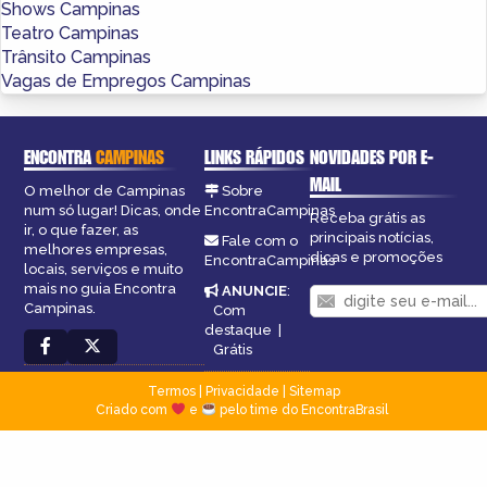
Shows Campinas
Teatro Campinas
Trânsito Campinas
Vagas de Empregos Campinas
ENCONTRA
CAMPINAS
LINKS RÁPIDOS
NOVIDADES POR E-
MAIL
O melhor de Campinas
Sobre
num só lugar! Dicas, onde
EncontraCampinas
Receba grátis as
ir, o que fazer, as
principais notícias,
Fale com o
melhores empresas,
dicas e promoções
EncontraCampinas
locais, serviços e muito
mais no guia Encontra
ANUNCIE
:
Campinas.
Com
destaque
|
Grátis
Termos
|
Privacidade
|
Sitemap
Criado com
e
pelo time do EncontraBrasil