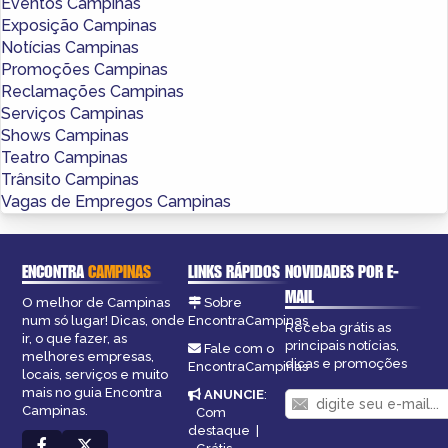
Eventos Campinas
Exposição Campinas
Notícias Campinas
Promoções Campinas
Reclamações Campinas
Serviços Campinas
Shows Campinas
Teatro Campinas
Trânsito Campinas
Vagas de Empregos Campinas
ENCONTRA
CAMPINAS
LINKS RÁPIDOS
NOVIDADES POR E-
MAIL
O melhor de Campinas
Sobre
num só lugar! Dicas, onde
EncontraCampinas
Receba grátis as
ir, o que fazer, as
principais notícias,
Fale com o
melhores empresas,
dicas e promoções
EncontraCampinas
locais, serviços e muito
mais no guia Encontra
ANUNCIE
:
Campinas.
Com
destaque
|