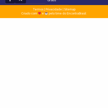
Grátis
Termos
|
Privacidade
|
Sitemap
Criado com
e
pelo time do EncontraBrasil