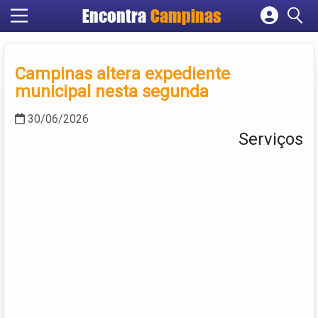
Encontra
Campinas
Cadastrar empresa
Fazer login
Campinas altera expediente
Criar conta
municipal nesta segunda
30/06/2026
Serviços