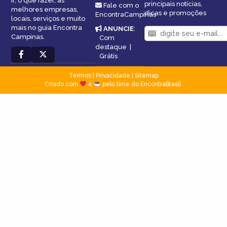
ir, o que fazer, as
principais notícias,
Fale com o
melhores empresas,
dicas e promoções
EncontraCampinas
locais, serviços e muito
mais no guia Encontra
ANUNCIE
:
Campinas.
Com
destaque
|
Grátis
Termos
|
Privacidade
|
Sitemap
Criado com
e
pelo time do EncontraBrasil