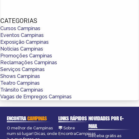
CATEGORIAS
Cursos Campinas
Eventos Campinas
Exposição Campinas
Notícias Campinas
Promoções Campinas
Reclamações Campinas
Serviços Campinas
Shows Campinas
Teatro Campinas
Trânsito Campinas
Vagas de Empregos Campinas
ENCONTRA
CAMPINAS
LINKS RÁPIDOS
NOVIDADES POR E-
MAIL
O melhor de Campinas
Sobre
num só lugar! Dicas, onde
EncontraCampinas
Receba grátis as