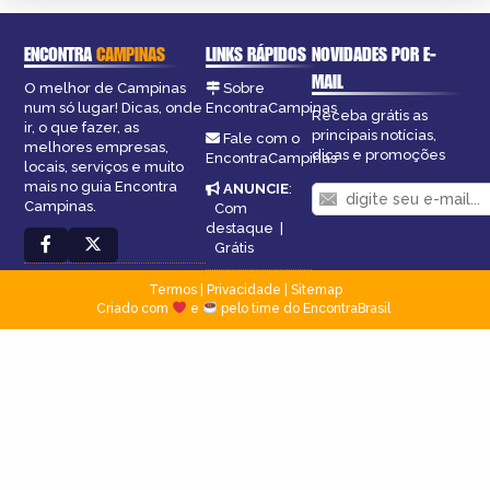
ENCONTRA
CAMPINAS
LINKS RÁPIDOS
NOVIDADES POR E-
MAIL
O melhor de Campinas
Sobre
num só lugar! Dicas, onde
EncontraCampinas
Receba grátis as
ir, o que fazer, as
principais notícias,
Fale com o
melhores empresas,
dicas e promoções
EncontraCampinas
locais, serviços e muito
mais no guia Encontra
ANUNCIE
:
Campinas.
Com
destaque
|
Grátis
Termos
|
Privacidade
|
Sitemap
Criado com
e
pelo time do EncontraBrasil