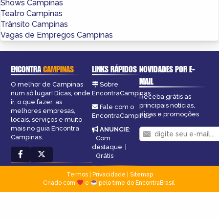
Shows Campinas
Teatro Campinas
Trânsito Campinas
Vagas de Empregos Campinas
ENCONTRA
CAMPINAS
LINKS RÁPIDOS
NOVIDADES POR E-
MAIL
O melhor de Campinas
Sobre
num só lugar! Dicas, onde
EncontraCampinas
Receba grátis as
ir, o que fazer, as
principais notícias,
Fale com o
melhores empresas,
dicas e promoções
EncontraCampinas
locais, serviços e muito
mais no guia Encontra
ANUNCIE
:
Campinas.
Com
destaque
|
Grátis
Termos
|
Privacidade
|
Sitemap
Criado com
e
pelo time do EncontraBrasil