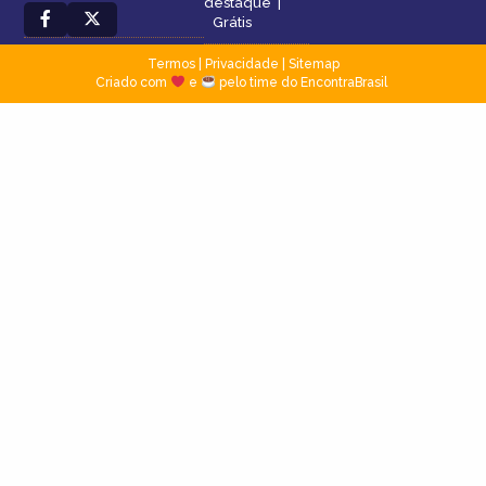
destaque
|
Grátis
Termos
|
Privacidade
|
Sitemap
Criado com
e
pelo time do EncontraBrasil