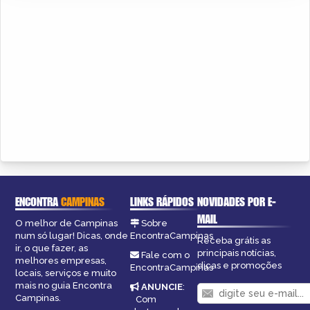
ENCONTRA
CAMPINAS
LINKS RÁPIDOS
NOVIDADES POR E-
MAIL
O melhor de Campinas
Sobre
num só lugar! Dicas, onde
EncontraCampinas
Receba grátis as
ir, o que fazer, as
principais notícias,
Fale com o
melhores empresas,
dicas e promoções
EncontraCampinas
locais, serviços e muito
mais no guia Encontra
ANUNCIE
:
Campinas.
Com